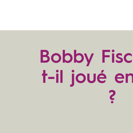
Bobby Fisc
t-il joué e
?