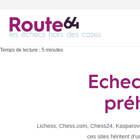
Temps de lecture :
5
minutes
Echec
préh
L
ichess
,
Chess.com
,
Chess2
4,
Kasparov
ces sites héritent d