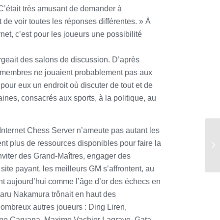
! C’était très amusant de demander à
et de voir toutes les réponses différentes. » À
net, c’est pour les joueurs une possibilité
rgeait des salons de discussion. D’après
s membres ne jouaient probablement pas aux
pour eux un endroit où discuter de tout et de
izaines, consacrés aux sports, à la politique, au
e Internet Chess Server n’ameute pas autant les
ient plus de ressources disponibles pour faire la
inviter des Grand-Maîtres, engager des
 site payant, les meilleurs GM s’affrontent, au
ent aujourd’hui comme l’âge d’or des échecs en
ikaru Nakamura trônait en haut des
nombreux autres joueurs : Ding Liren,
ano Caruana, Maxime Vachier Lagrave, Gata