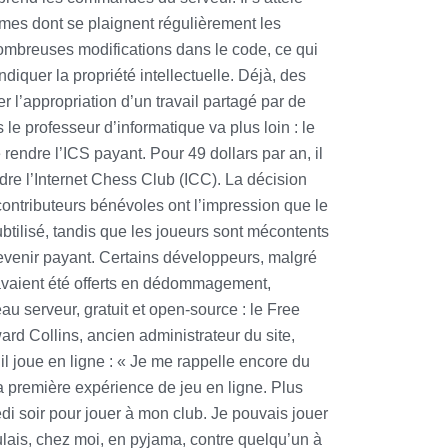
èmes dont se plaignent régulièrement les
 nombreuses modifications dans le code, ce qui
iquer la propriété intellectuelle. Déjà, des
r l’appropriation d’un travail partagé par de
le professeur d’informatique va plus loin : le
 rendre l’ICS payant. Pour 49 dollars par an, il
ndre l’Internet Chess Club (ICC). La décision
contributeurs bénévoles ont l’impression que le
 subtilisé, tandis que les joueurs sont mécontents
devenir payant. Certains développeurs, malgré
avaient été offerts en dédommagement,
u serveur, gratuit et open-source : le Free
rd Collins, ancien administrateur du site,
 il joue en ligne : « Je me rappelle encore du
 première expérience de jeu en ligne. Plus
di soir pour jouer à mon club. Je pouvais jouer
ulais, chez moi, en pyjama, contre quelqu’un à