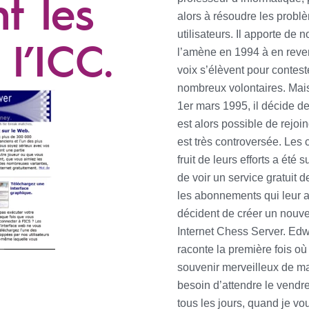
t les
alors à résoudre les probl
utilisateurs. Il apporte de
l’ICC.
l’amène en 1994 à en revend
voix s’élèvent pour conteste
nombreux volontaires. Mais 
1er mars 1995, il décide de
est alors possible de rejoi
est très controversée. Les 
fruit de leurs efforts a été
de voir un service gratuit 
les abonnements qui leur 
décident de créer un nouvea
Internet Chess Server. Edwa
raconte la première fois où
souvenir merveilleux de ma
besoin d’attendre le vendre
tous les jours, quand je vo