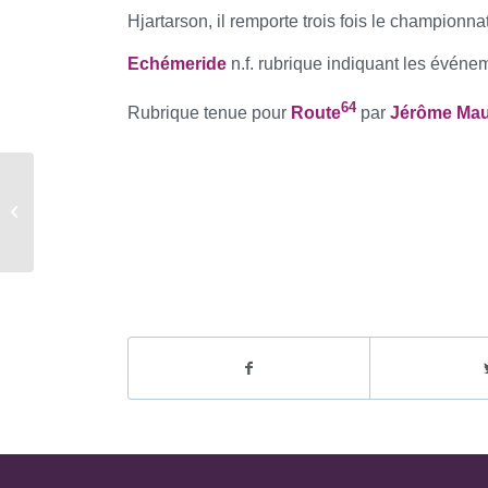
Hjartarson, il remporte trois fois le championn
E
chémeride
n.f. rubrique indiquant les événe
64
Rubrique tenue pour
Route
par
Jérôme Mau
Objectif 2021 #35