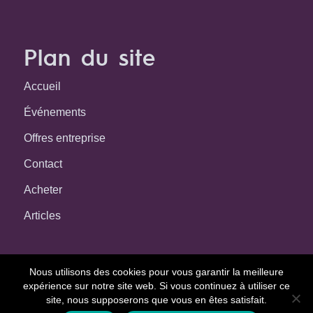
Plan du site
Accueil
Événements
Offres entreprise
Contact
Acheter
Articles
Nous utilisons des cookies pour vous garantir la meilleure
expérience sur notre site web. Si vous continuez à utiliser ce
site, nous supposerons que vous en êtes satisfait.
64
© Route
- Mis à flot par
Graph'in !