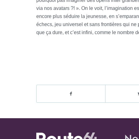
pourquoi pas imaginer des opens inter grandes
via nos avatars ?! ». On le voit, l’imagination e
encore plus séduire la jeunesse, en s’emparant 
échecs, jeu universel et sans frontières qui 
que ça dure, et c’est infini, comme le nombr
No