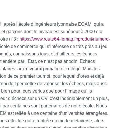
i, après l’école d’ingénieurs lyonnaise ECAM, qui a
s et garçons dont le niveau est supérieur à 2000 elo
otre n°3 :
https://www.route64-lemag.fr/produit/numero-
école de commerce qui s’intéresse de très près au jeu
onnés, connaissons tous, et d’ailleurs les échecs
 entière par l’Etat, ce n’est pas anodin. Echecs
laires, aux niveaux primaire et collège. Mais les
on de ce premier tournoi, pour lequel d’ores et déjà
urnoi doit permettre de valoriser les échecs, mais aussi
ien pour leurs vertus que pour l’image qu’ils
ueur d’échecs sur un CV, c’est indéniablement un plus,
ui par centaines sont partenaires de notre école. Nous
EM est reliée à une centaine d’universités étrangères,
ions effectué notre rentrée en mode metaverse, alors