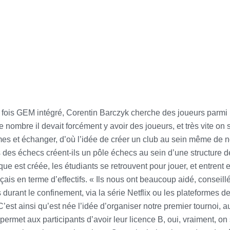
fois GEM intégré, Corentin Barczyk cherche des joueurs parmi 
le nombre il devait forcément y avoir des joueurs, et très vite 
rmes et échanger, d’où l’idée de créer un club au sein même de n
s des échecs créent-ils un pôle échecs au sein d’une structure d
ue est créée, les étudiants se retrouvent pour jouer, et entrent 
ançais en terme d’effectifs. « Ils nous ont beaucoup aidé, conse
durant le confinement, via la série Netflix ou les plateformes de
st ainsi qu’est née l’idée d’organiser notre premier tournoi, a
s permet aux participants d’avoir leur licence B, oui, vraiment, 