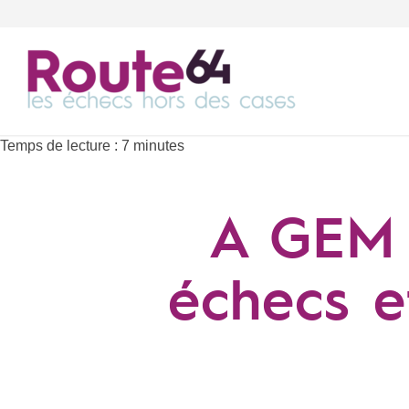
Temps de lecture :
7
minutes
A GEM 
échecs et