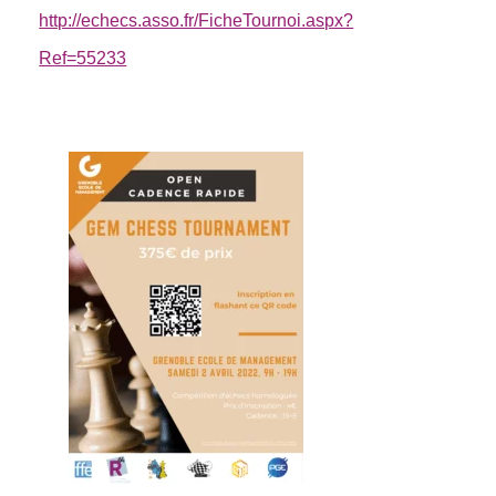
http://echecs.asso.fr/FicheTournoi.aspx?
Ref=55233