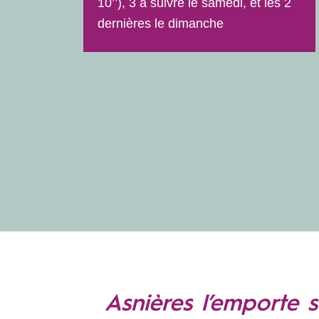
10’’), 3 à suivre le samedi, et les 2
dernières le dimanche
Asnières l’emporte 