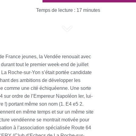
Temps de lecture :
17
minutes
 de France jeunes, la Vendée renouait avec
durant tout le premier week-end de juillet
e La Roche-sur-Yon s’était portée candidate
ichant des ambitions de développer les
age comme une cité échiquéenne. Une sorte
4 sur ordre de l’Empereur Napoléon Ier, lui-
e !) portant même son nom (1. E4 e5 2.
 tiennent en même temps et sur un même site
fecture vendéenne se montrait motivée pour
nisation à l’association spécialisée Route 64
l CERY (Club d’Echecs de La Roche-sur-