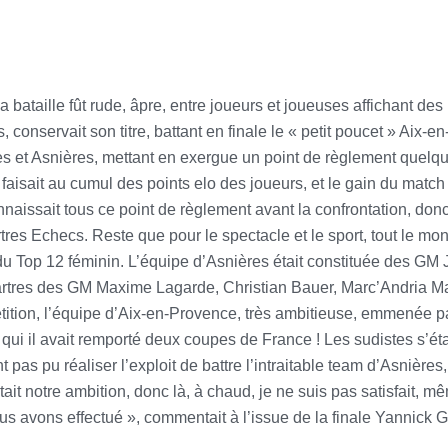
bataille fût rude, âpre, entre joueurs et joueuses affichant de
 conservait son titre, battant en finale le « petit poucet » Aix-
es et Asnières, mettant en exergue un point de règlement quelqu
 faisait au cumul des points elo des joueurs, et le gain du match
nnaissait tous ce point de règlement avant la confrontation, do
 Echecs. Reste que pour le spectacle et le sport, tout le mond
le du Top 12 féminin. L’équipe d’Asnières était constituée des 
artres des GM Maxime Lagarde, Christian Bauer, Marc’Andria Ma
mpétition, l’équipe d’Aix-en-Provence, très ambitieuse, emmenée 
qui il avait remporté deux coupes de France ! Les sudistes s’éta
t pas pu réaliser l’exploit de battre l’intraitable team d’Asnière
e était notre ambition, donc là, à chaud, je ne suis pas satisfait
 avons effectué », commentait à l’issue de la finale Yannick G