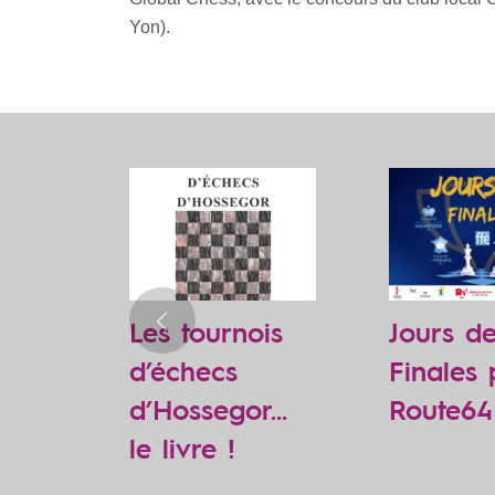
Yon).
nt
Les tournois
Jours d
d’échecs
Finales 
d’Hossegor…
Route64
le livre !