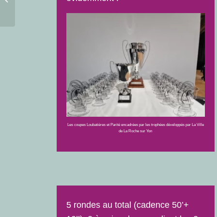
une place de star
Les coupes Loubatières et Parité encadrées par les trophées développés par La Ville
de La Roche sur Yon
5 rondes au total (cadence 50’+