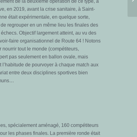
ulement de la deuxième opération de ce type, à
e, en 2019, avant la crise sanitaire, à Saint-
nne était expérimentale, en quelque sorte,
e de regrouper en un même lieu les finales des
échecs. Objectif largement atteint, au vu des
oir-faire organisationnel de Route 64 ! Notons
 nourrir tout le monde (compétiteurs,
expert pas seulement en ballon ovale, mais
nt l’habitude de pourvoyer à chaque match aux
iat entre deux disciplines sportives bien
ommuns…
ries, spécialement aménagé, 160 compétiteurs
pour les phases finales. La première ronde était