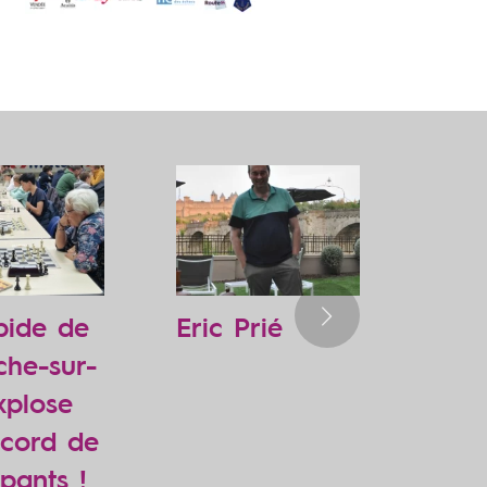
Suivant
pide de
Eric Prié
che-sur-
xplose
ecord de
ipants !