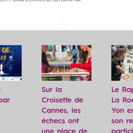
e
Sur la
Le Ra
par
Croisette de
La Ro
Cannes, les
Yon e
échecs ont
son r
une place de
partic