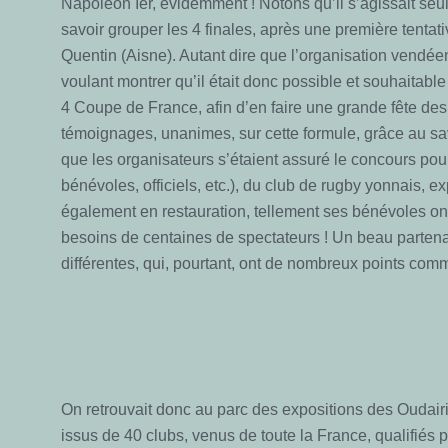
Napoléon Ier, évidemment ! Notons qu’il s’agissait se
savoir grouper les 4 finales, après une première tentativ
Quentin (Aisne). Autant dire que l’organisation vendée
voulant montrer qu’il était donc possible et souhaitabl
4 Coupe de France, afin d’en faire une grande fête des 
témoignages, unanimes, sur cette formule, grâce au sav
que les organisateurs s’étaient assuré le concours pour
bénévoles, officiels, etc.), du club de rugby yonnais, 
également en restauration, tellement ses bénévoles o
besoins de centaines de spectateurs ! Un beau partenar
différentes, qui, pourtant, ont de nombreux points c
On retrouvait donc au parc des expositions des Oudai
issus de 40 clubs, venus de toute la France, qualifiés 