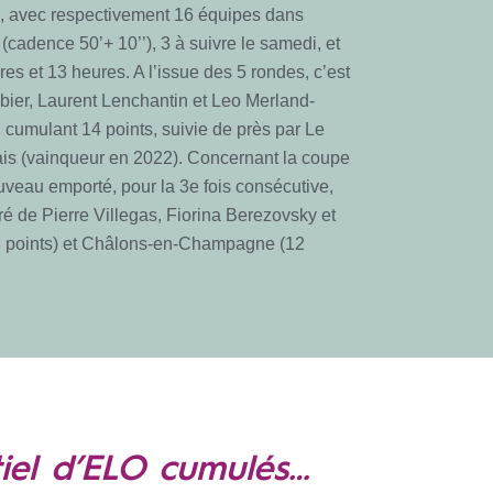
té, avec respectivement 16 équipes dans
(cadence 50’+ 10’’), 3 à suivre le samedi, et
es et 13 heures. A l’issue des 5 rondes, c’est
bier, Laurent Lenchantin et Leo Merland-
t, cumulant 14 points, suivie de près par Le
nais (vainqueur en 2022). Concernant la coupe
uveau emporté, pour la 3e fois consécutive,
é de Pierre Villegas, Fiorina Berezovsky et
13 points) et Châlons-en-Champagne (12
tiel d’ELO cumulés…