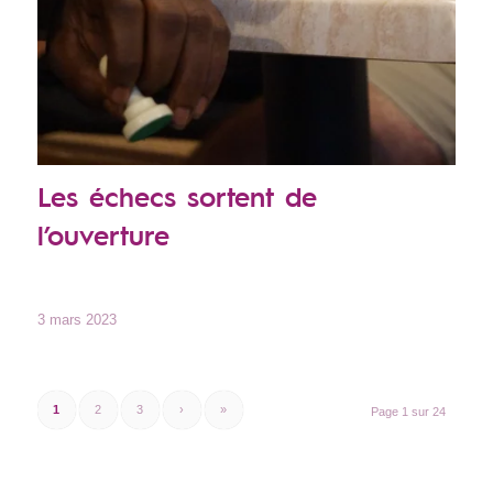
Les échecs sortent de
l’ouverture
3 mars 2023
1
2
3
›
»
Page 1 sur 24